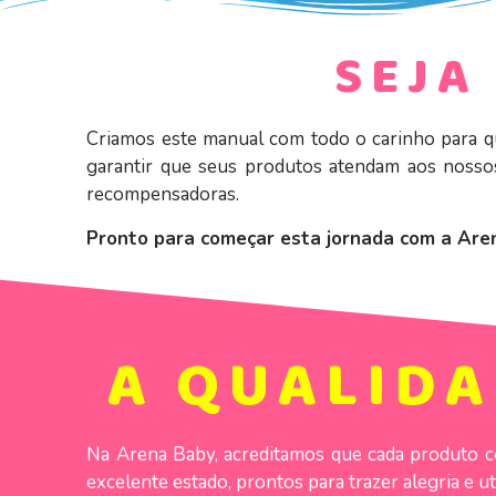
SEJA
Criamos este manual com todo o carinho para qu
garantir que seus produtos atendam aos nossos 
recompensadoras.
Pronto para começar esta jornada com a Are
A QUALIDA
Na Arena Baby, acreditamos que cada produto co
excelente estado, prontos para trazer alegria e u