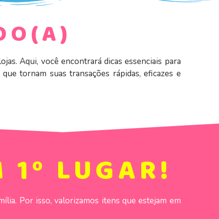
DO(A)
as. Aqui, você encontrará dicas essenciais para
 que tornam suas transações rápidas, eficazes e
 1º LUGAR!
lia. Por isso, valorizamos itens que estejam em