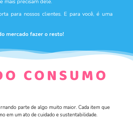
ue mais precisam dele.
rta para nossos clientes. E para você, é uma
o mercado fazer o resto!
DO CONSUMO
ornando parte de algo muito maior. Cada item que
mo em um ato de cuidado e sustentabilidade.