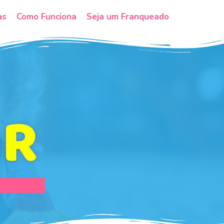
as
Como Funciona
Seja um Franqueado
OR