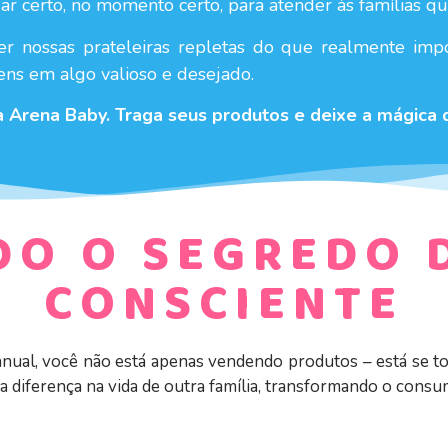
ar certo, no momento certo, para atender às famílias q
er nossas prateleiras repletas do que realmente impo
ens em algo valioso e desejado.
Arena Baby. Traga seus produtos e deixe a mágica d
DO O SEGREDO 
CONSCIENTE
manual, você não está apenas vendendo produtos – está se t
 diferença na vida de outra família, transformando o consu